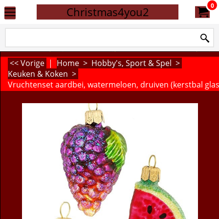
0
Christmas4you2
<< Vorige
|
Home
>
Hobby's, Sport & Spel
>
Keuken & Koken
>
Vruchtenset aardbei, watermeloen, druiven (kerstbal glas