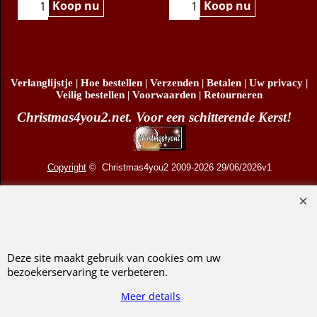
Koop nu
Koop nu
Verlanglijstje
|
Hoe bestellen
|
Verzenden
|
Betalen
|
Uw privacy
|
Veilig bestellen
|
Voorwaarden
|
Retourneren
Christmas4you2.net. Voor een schitterende Kerst!
Copyright
© Christmas4you2 2009-2026 29/06/2026v1
D.R. Pruis Marketing & Verkoop @online - Leeuwarden, KvK 66492386, BTW nr
NL001438798B03
Deze site maakt gebruik van cookies om uw
bezoekerservaring te verbeteren.
Webwinkel gemaakt met ShopFactory webwinkel software.
Meer details