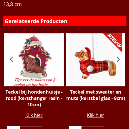
witte balk schrijven. Materiaal: resin. Afmetingen:
13,8 cm
Gerelateerde Producten
k
Teckel bij hondenhuisje -
Teckel met sweater en
rood (kersthanger resin -
muts (kerstbal glas - 9cm)
10cm)
€
14.95
€
13.95
Klik hier
Klik hier