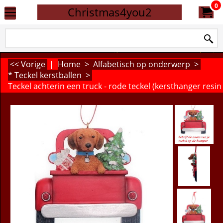
0
Christmas4you2
<< Vorige
|
Home
>
Alfabetisch op onderwerp
>
* Teckel kerstballen
>
Teckel achterin een truck - rode teckel (kersthanger resin