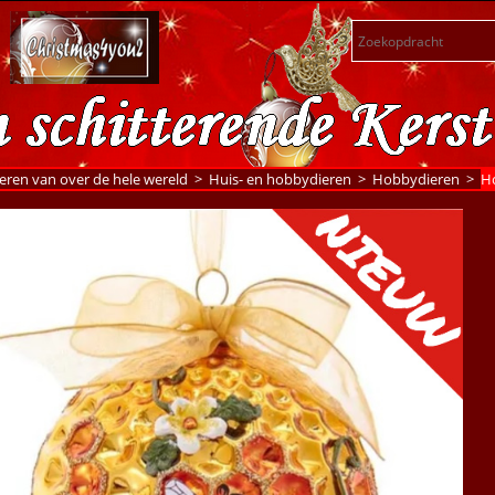
eren van over de hele wereld
>
Huis- en hobbydieren
>
Hobbydieren
>
Ho