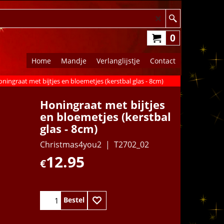
0
Home
Mandje
Verlanglijstje
Contact
ningraat met bijtjes en bloemetjes (kerstbal glas - 8cm)
Honingraat met bijtjes
en bloemetjes (kerstbal
glas - 8cm)
Christmas4you2
T2702_02
12.95
€
Bestel