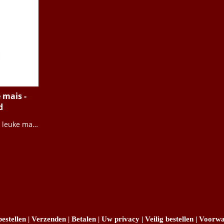
 mais -
d
Versie twee van deze leuke maiskolf.
estellen
|
Verzenden
|
Betalen
|
Uw privacy
|
Veilig bestellen
|
Voorwa