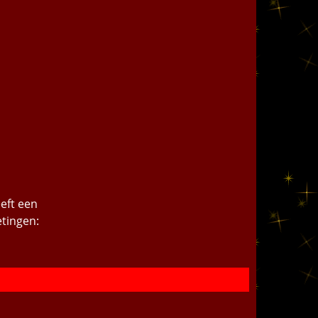
eft een
etingen: