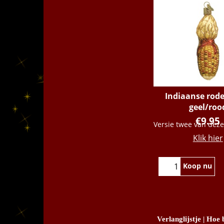
Indiaanse rode
geel/roo
€
9.95
Klik hier
Koop nu
Verlanglijstje
|
Hoe b