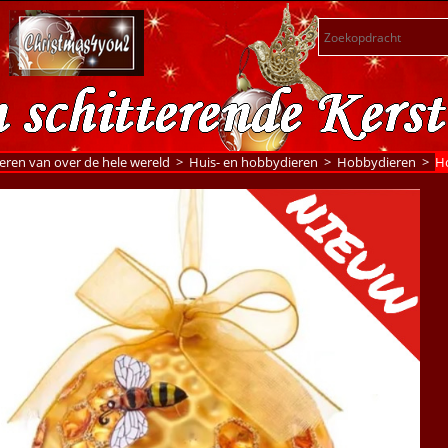
eren van over de hele wereld
>
Huis- en hobbydieren
>
Hobbydieren
>
Ho