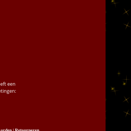
eft een
etingen:
arden
|
Retourneren