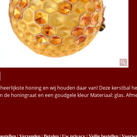
 heerlijkste honing en wij houden daar van! Deze kerstbal he
n de honingraat en een goudgele kleur Materiaal: glas. Afm
estellen
|
Verzenden
|
Betalen
|
Uw privacy
|
Veilig bestellen
|
Voorwa