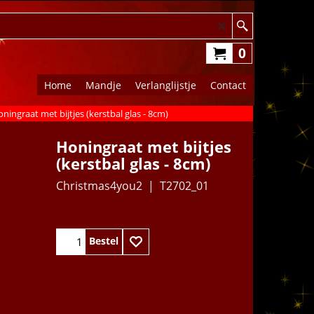
0
Home
Mandje
Verlanglijstje
Contact
ningraat met bijtjes (kerstbal glas - 8cm)
Honingraat met bijtjes
(kerstbal glas - 8cm)
Christmas4you2
T2702_01
12.95
€
Bestel