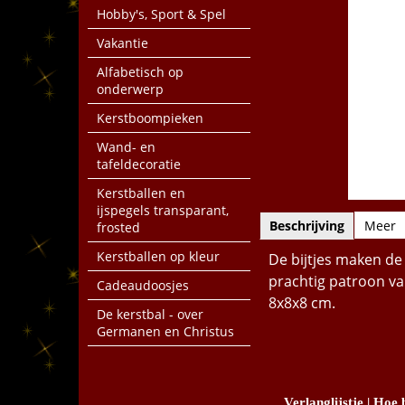
Hobby's, Sport & Spel
Vakantie
Alfabetisch op
onderwerp
Kerstboompieken
Wand- en
tafeldecoratie
Kerstballen en
ijspegels transparant,
Beschrijving
Meer
frosted
Kerstballen op kleur
De bijtjes maken de
prachtig patroon va
Cadeaudoosjes
8x8x8 cm.
De kerstbal - over
Germanen en Christus
Verlanglijstje
|
Hoe b