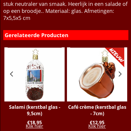
stuk neutraler van smaak. Heerlijk in een salade of
op een broodje.. Materiaal: glas. Afmetingen:
7x5,5x5 cm
Gerelateerde Producten
Salami (kerstbal glas -
Café crème (kerstbal glas
9,5cm)
- 7cm)
€
18.95
€
12.95
Klik hier
Klik hier