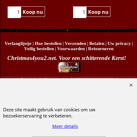
Koop nu
Koop nu
Verlanglijstje
|
Hoe bestellen
|
Verzenden
|
Betalen
|
Uw privacy
|
Veilig bestellen
|
Voorwaarden
|
Retourneren
Christmas4you2.net. Voor een schitterende Kerst!
Copyright
© Christmas4you2 2009-2026 29/06/2026v1
D.R. Pruis Marketing & Verkoop @online - Leeuwarden, KvK 66492386, BTW nr
NL001438798B03
Deze site maakt gebruik van cookies om uw
bezoekerservaring te verbeteren.
Webwinkel gemaakt met ShopFactory webwinkel software.
Meer details