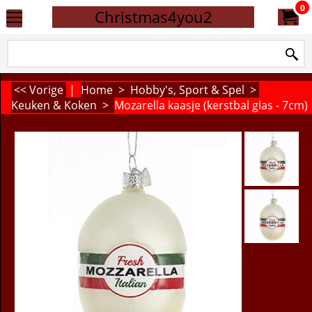
0
Christmas4you2
<< Vorige
|
Home
>
Hobby's, Sport & Spel
>
Keuken & Koken
>
Mozarella kaasje (kerstbal glas - 7cm)