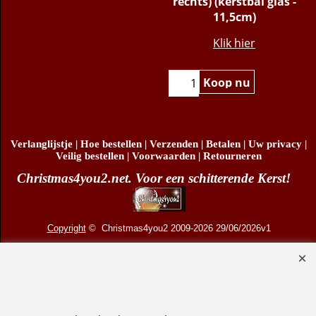
berkentakje (kijkt naar
rechts) (kerstbal glas -
11,5cm)
€
15.95
Klik hier
Koop nu
Verlanglijstje
|
Hoe bestellen
|
Verzenden
|
Betalen
|
Uw privacy
|
Veilig bestellen
|
Voorwaarden
|
Retourneren
Christmas4you2.net. Voor een schitterende Kerst!
Copyright
© Christmas4you2 2009-2026 29/06/2026v1
D.R. Pruis Marketing & Verkoop @online - Leeuwarden, KvK 66492386, BTW nr
NL001438798B03