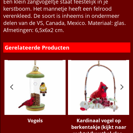
Een klein zangvogeltje staat feestelijk in je
kerstboom. Het mannetje heeft een felrood
verenkleed. De soort is inheems in ondermeer
delen van de VS, Canada, Mexico. Materiaal: glas.
Afmetingen: 6,5x6x2 cm.
Gerelateerde Producten
e
Vogels
Kardinaal vogel op