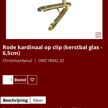
Rode kardinaal op clip (kerstbal glas -
6,5cm)
Christmas4you2
OWC18042_02
11.95
€
Bestel
Beschrijving
Meer