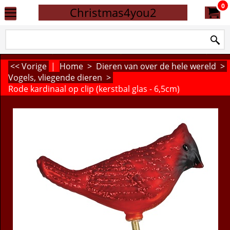
0
Christmas4you2
<< Vorige
|
Home
>
Dieren van over de hele wereld
>
Vogels, vliegende dieren
>
Rode kardinaal op clip (kerstbal glas - 6,5cm)