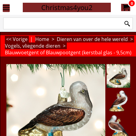
0
Christmas4you2
<< Vorige
|
Home
>
Dieren van over de hele wereld
>
Vogels, vliegende dieren
>
Blauwvoetgent of Blauwpootgent (kerstbal glas - 9,5cm)