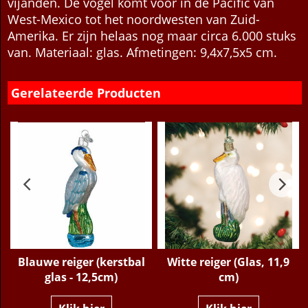
en is daardoor vrij tam door het gebrek aan
vijanden. De vogel komt voor in de Pacific van
West-Mexico tot het noordwesten van Zuid-
Amerika. Er zijn helaas nog maar circa 6.000 stuks
van. Materiaal: glas. Afmetingen: 9,4x7,5x5 cm.
Gerelateerde Producten
e
Blauwe reiger (kerstbal
Witte reiger (Glas, 11,9
glas - 12,5cm)
cm)