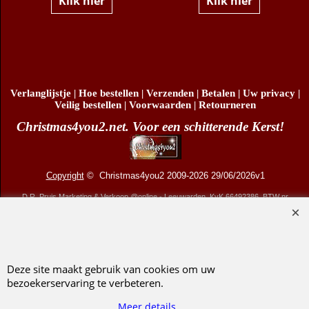
€
15.95
Klik hier
Klik hier
Verlanglijstje
|
Hoe bestellen
|
Verzenden
|
Betalen
|
Uw privacy
|
Veilig bestellen
|
Voorwaarden
|
Retourneren
Christmas4you2.net. Voor een schitterende Kerst!
Copyright
© Christmas4you2 2009-2026 29/06/2026v1
D.R. Pruis Marketing & Verkoop @online - Leeuwarden, KvK 66492386, BTW nr
NL001438798B03
Deze site maakt gebruik van cookies om uw
bezoekerservaring te verbeteren.
Webwinkel gemaakt met ShopFactory webwinkel software.
Meer details