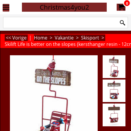
0
Christmas4you2
<< Vorige
|
Home
>
Vakantie
>
Skisport
>
Skilift Life is better on the slopes (kersthanger resin - 12c