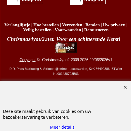
Koop nu
Koop nu
Verlanglijstje
|
Hoe bestellen
|
Verzenden
|
Betalen
|
Uw privacy
|
Veilig bestellen
|
Voorwaarden
|
Retourneren
Christmas4you2.net. Voor een schitterende Kerst!
Copyright
© Christmas4you2 2009-2026 29/06/2026v1
D.R. Pruis Marketing & Verkoop @online - Leeuwarden, KvK 66492386, BTW nr
NL001438798B03
Webwinkel gemaakt met ShopFactory webwinkel software.
Deze site maakt gebruik van cookies om uw
bezoekerservaring te verbeteren.
Meer details