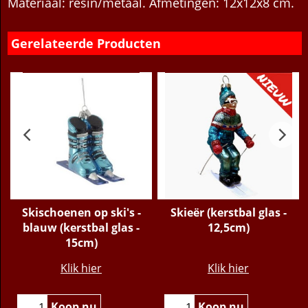
leuke herinnering aan een fijne skivakantie.
Materiaal: resin/metaal. Afmetingen: 12x12x8 cm.
Gerelateerde Producten
Skischoenen op ski's -
Skieër (kerstbal glas -
blauw (kerstbal glas -
12,5cm)
15cm)
€
15.95
€
18.95
Klik hier
Klik hier