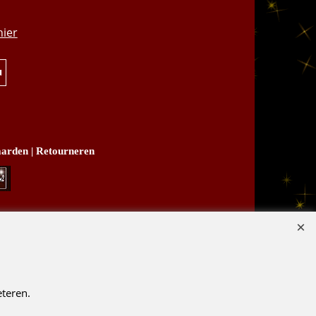
.95
hier
u
arden
|
Retourneren
B03
teren.