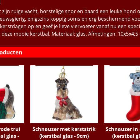
 zijn ruige vacht, borstelige snor en baard een leuke hond 
 nieuwsgierig, enigszins koppig soms en erg beschermend voo
e kerstdagen op en geef je lieve viervoeter vanaf nu een speci
 deze mooie kerstbal. Materiaal: glas. Afmetingen: 10x5x4,5
roducten
ode trui
Schnauzer met kerststrik
Schnauzer in 
l glas -
(kerstbal glas - 9cm)
(kerstbal g