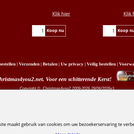
€
15.95
€
11
Klik hier
Klik 
Koop nu
Koop n
estellen
|
Verzenden
|
Betalen
|
Uw privacy
|
Veilig bestellen
|
Voorwa
hristmas4you2.net. Voor een schitterende Kerst!
Copyright
© Christmas4you2 2009-2026 29/06/2026v1
R. Pruis Marketing & Verkoop @online - Leeuwarden, KvK 66492386, BTW nr NL001438798
Webwinkel gemaakt met ShopFactory webwinkel software.
site maakt gebruik van cookies om uw bezoekerservaring te verbe