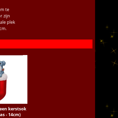
om te
r zijn
ale plek
 cm.
een kerstsok
las - 14cm)