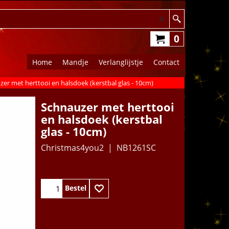
0
Home
Mandje
Verlanglijstje
Contact
er met herttooi en halsdoek (kerstbal glas - 10cm)
Schnauzer met herttooi
en halsdoek (kerstbal
glas - 10cm)
Christmas4you2
NB1261SC
15.95
€
Bestel