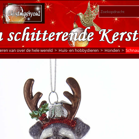
eren van over de hele wereld
>
Huis- en hobbydieren
>
Honden
>
Schnauz