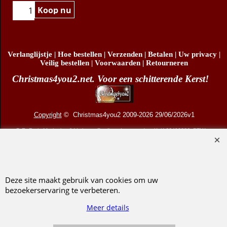
Klik hier
Koop nu
Verlanglijstje
|
Hoe bestellen
|
Verzenden
|
Betalen
|
Uw privacy
|
Veilig bestellen
|
Voorwaarden
|
Retourneren
Christmas4you2.net. Voor een schitterende Kerst!
Copyright
© Christmas4you2 2009-2026 29/06/2026v1
D.R. Pruis Marketing & Verkoop @online - Leeuwarden, KvK 66492386, BTW nr
NL001438798B03
Deze site maakt gebruik van cookies om uw
bezoekerservaring te verbeteren.
Webwinkel gemaakt met ShopFactory webwinkel software.
Meer details