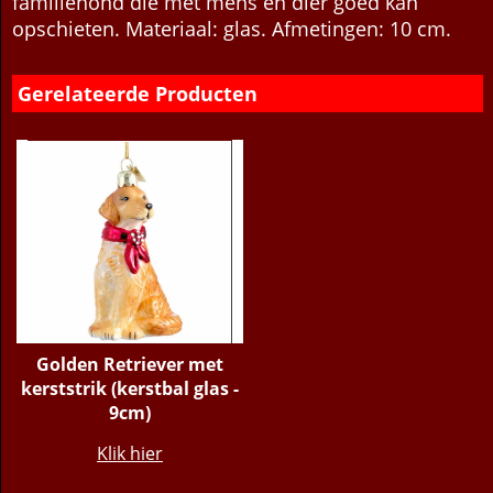
te voeden, speelt graag en is toch rustig. Een echte
familiehond die met mens en dier goed kan
opschieten. Materiaal: glas. Afmetingen: 10 cm.
Gerelateerde Producten
Golden Retriever met
kerststrik (kerstbal glas -
9cm)
€
15.95