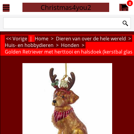
0
Christmas4you2
<< Vorige
|
Home
>
Dieren van over de hele wereld
>
Huis- en hobbydieren
>
Honden
>
Golden Retriever met herttooi en halsdoek (kerstbal glas