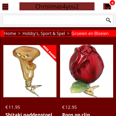
0
Christmas4you2
Home
>
Hobby's, Sport & Spel
>
Groeien en Bloeien
11.95
12.95
€
€
Shitaki paddenstoel
Roos op clip