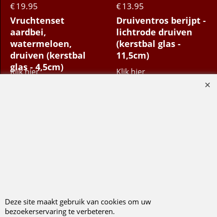
19.95
13.95
€
€
Vruchtenset
Druiventros berijpt -
aardbei,
lichtrode druiven
watermeloen,
(kerstbal glas -
druiven (kerstbal
11,5cm)
glas - 4,5cm)
Klik hier
Klik hier
In voorraad
Bestel
Bestel
Deze site maakt gebruik van cookies om uw
bezoekerservaring te verbeteren.