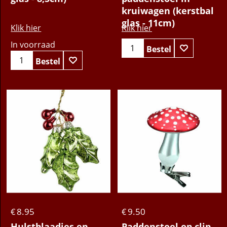
kruiwagen (kerstbal
glas - 11cm)
Klik hier
Klik hier
In voorraad
Bestel
Bestel
8.95
9.50
€
€
Hulstblaadjes en
Paddenstoel op clip