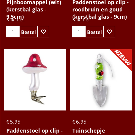
Pijnboomappel (wit)
Paddenstoel op clip -
(kerstbal glas -
roodbruin en goud
9,5cm)
(kerstbal glas - 9cm)
Klik hier
Klik hier
Bestel
Bestel
5.95
6.95
€
€
Paddenstoel op clip -
Tuinschepje