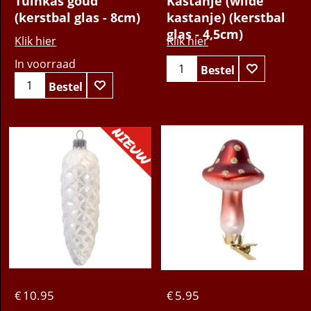
Tuinkas goud
Kastanje (wilde
(kerstbal glas - 8cm)
kastanje) (kerstbal
glas - 4,5cm)
Klik hier
Klik hier
In voorraad
Bestel
Bestel
10.95
5.95
€
€