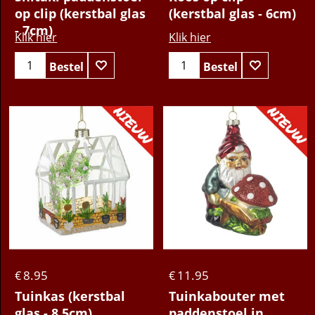
op clip (kerstbal glas
(kerstbal glas - 6cm)
- 7cm)
Klik hier
Klik hier
Bestel
Bestel
8.95
11.95
€
€
Tuinkas (kerstbal
Tuinkabouter met
glas - 8,5cm)
paddenstoel in