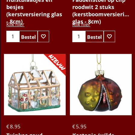
besjes
roodwit 2 stuks
(kerstversiering glas
(kerstboomversiering
- 8cm)
glas - 8cm)
Klik hier
Klik hier
Bestel
Bestel
8.95
5.95
€
€