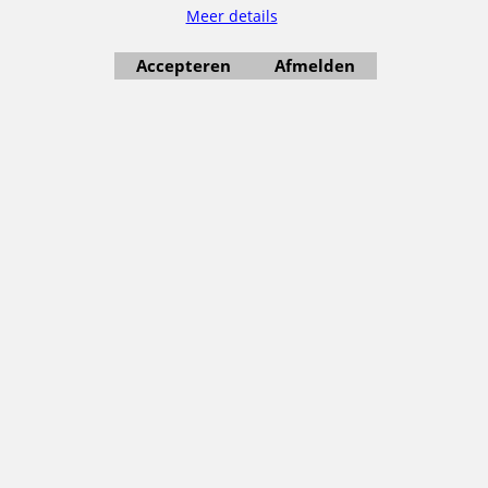
Meer details
Accepteren
Afmelden
12.95
13.95
€
€
Tractor - rood
Tractor met de
(kerstbal glas -
kerstman
7,5cm)
(kersthanger
glas/resin - 10cm)
Klik hier
Klik hier
Bestel
Bestel
1
2
Volgende >
Verlanglijstje
|
Hoe bestellen
|
Verzenden
|
Betalen
|
Uw privacy
|
Veilig bestellen
|
Voorwaarden
|
Retourneren