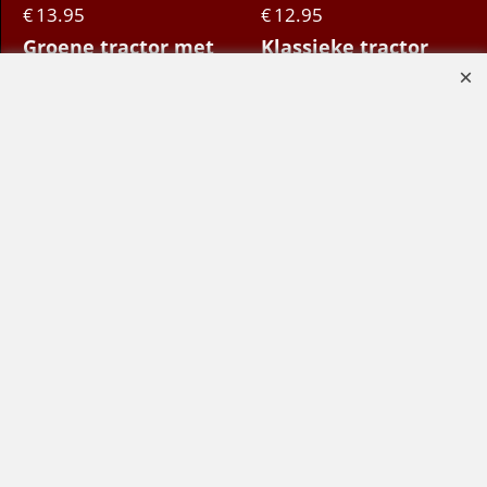
13.95
12.95
€
€
Groene tractor met
Klassieke tractor
kado's (kersthanger
(kerstbal glas - 9cm)
glas/resin - 9cm)
Klik hier
Klik hier
Bestel
Bestel