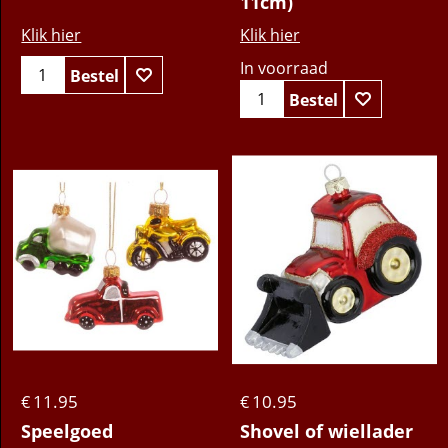
11cm)
Klik hier
Klik hier
In voorraad
Bestel
Bestel
11.95
10.95
€
€
Speelgoed
Shovel of wiellader