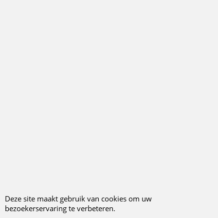
13.95
12.95
€
€
* WEER BINNEN *
Tractor - blauw
Rode tractor met
(kerstbal glas -
kerstversiering
7,5cm)
(kerstbal glas -
9,5cm)
Klik hier
Klik hier
In voorraad
Bestel
Bestel
Deze site maakt gebruik van cookies om uw
bezoekerservaring te verbeteren.