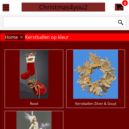
0
Christmas4you2
Home
>
Kerstballen op kleur
Rood
Kerstballen Zilver & Goud