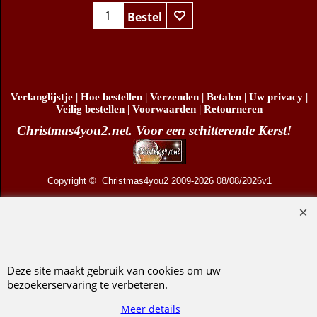
Bestel
Verlanglijstje
|
Hoe bestellen
|
Verzenden
|
Betalen
|
Uw privacy
|
Veilig bestellen
|
Voorwaarden
|
Retourneren
Christmas4you2.net. Voor een schitterende Kerst!
Copyright
© Christmas4you2 2009-2026 08/08/2026v1
D.R. Pruis Marketing & Verkoop @online - Leeuwarden, KvK 66492386, BTW nr
NL001438798B03
Deze site maakt gebruik van cookies om uw
Webwinkel gemaakt met ShopFactory webwinkel software.
bezoekerservaring te verbeteren.
Meer details