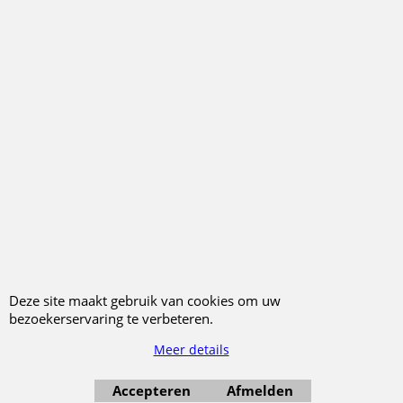
12.95
12.95
€
€
Lokomotief replica
Lokomotief replica
144 SANTA FE
498 PENSYLVANIA
(kersthanger resin -
(kersthanger resin -
9,5cm)
9,5cm)
Klik hier
Klik hier
Bestel
Bestel
Deze site maakt gebruik van cookies om uw
bezoekerservaring te verbeteren.
Meer details
Verlanglijstje
|
Hoe bestellen
|
Verzenden
|
Betalen
|
Uw privacy
|
Accepteren
Afmelden
Veilig bestellen
|
Voorwaarden
|
Retourneren