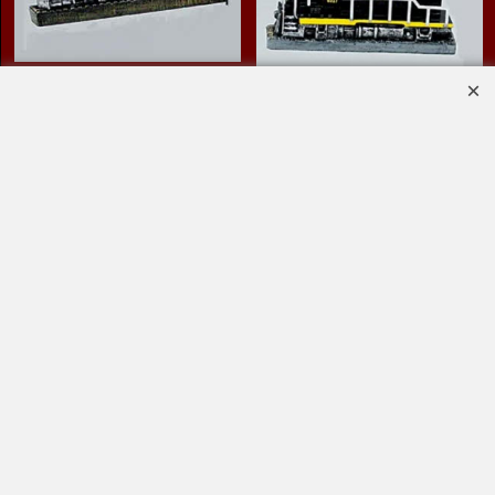
12.95
12.95
€
€
Lokomotief replica
Lokomotief replica
4007 ILLINOIS
6927 B&O
CENTRAL
(kersthanger resin -
(kersthanger resin -
9,5cm)
9,5cm)
Klik hier
Klik hier
Bestel
Bestel