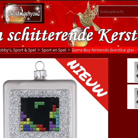
bby's, Sport & Spel
>
Sport en Spel
>
Game Boy Nintendo (kerstbal glas -