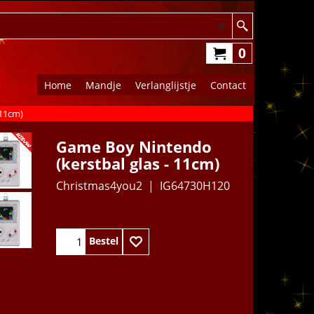
0
Home
Mandje
Verlanglijstje
Contact
 11cm)
Game Boy Nintendo
(kerstbal glas - 11cm)
Christmas4you2
IG64730H120
11.95
€
Bestel