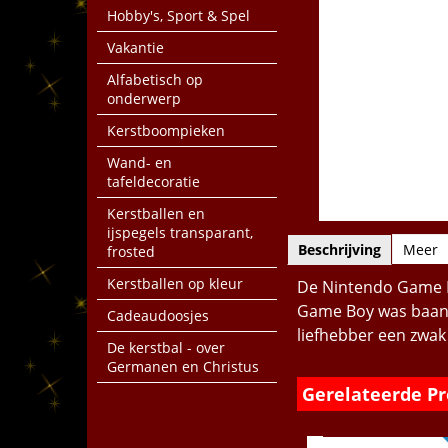
Hobby's, Sport & Spel
Vakantie
Alfabetisch op
onderwerp
Kerstboompieken
Wand- en
tafeldecoratie
Kerstballen en
ijspegels transparant,
Beschrijving
Meer
frosted
Kerstballen op kleur
De Nintendo Game Bo
Game Boy was baanb
Cadeaudoosjes
liefhebber een zwak
De kerstbal - over
Germanen en Christus
Gerelateerde P