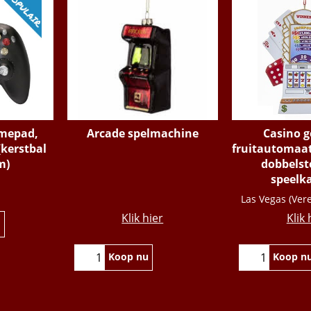
amepad,
Arcade spelmachine
Casino g
(kerstbal
fruitautomaat
m)
dobbelst
speelk
€
10.95
€
11
Las Vegas (Ver
Klik hier
Klik 
Koop nu
Koop n