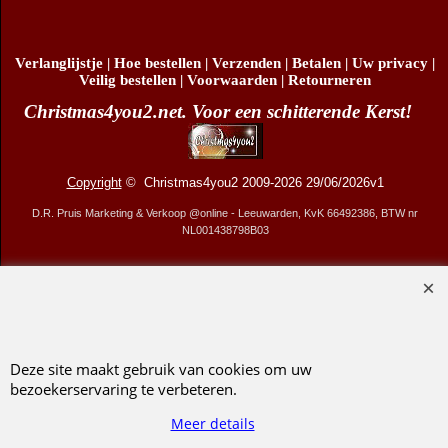
Koop nu
Koop nu
Verlanglijstje
|
Hoe bestellen
|
Verzenden
|
Betalen
|
Uw privacy
|
Veilig bestellen
|
Voorwaarden
|
Retourneren
Christmas4you2.net. Voor een schitterende Kerst!
Copyright
© Christmas4you2 2009-2026 29/06/2026v1
D.R. Pruis Marketing & Verkoop @online - Leeuwarden, KvK 66492386, BTW nr
NL001438798B03
Webwinkel gemaakt met ShopFactory webwinkel software.
Deze site maakt gebruik van cookies om uw
bezoekerservaring te verbeteren.
Meer details