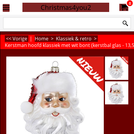
0
Christmas4you2
<< Vorige
|
Home
>
Klassiek & retro
>
Kerstman hoofd klassiek met wit bont (kerstbal glas - 13,